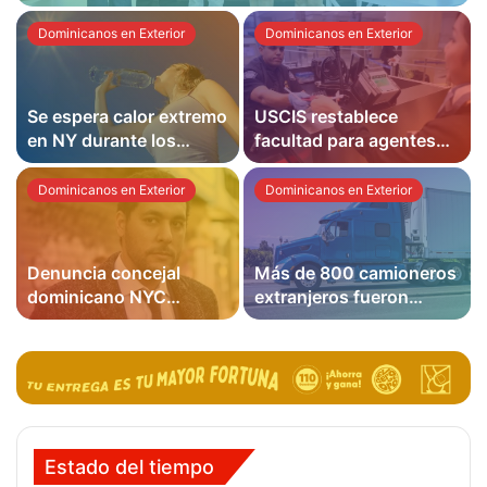
Dominicanos en Exterior
Dominicanos en Exterior
Se espera calor extremo
USCIS restablece
en NY durante los
facultad para agentes
próximos días; se
negar solicitudes
recomienda a los
cuando no se presente
Dominicanos en Exterior
Dominicanos en Exterior
dominicanos venir
la evidencia inicial
preparados
requerida
Denuncia concejal
Más de 800 camioneros
dominicano NYC
extranjeros fueron
ordenó presuntamente
retirados de circulación
a funcionario del
en EE. UU. por no
gobierno recaudar
calificar; cientos de
fondos para su
dominicanos conducen
campaña
Estado del tiempo