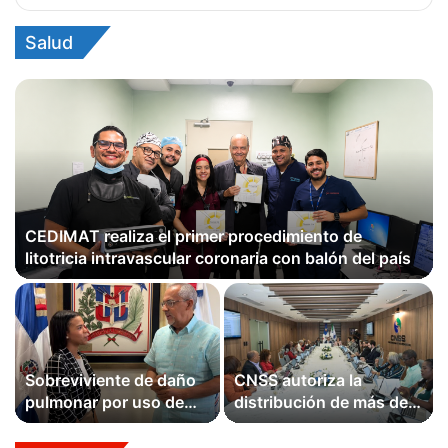
Salud
CEDIMAT realiza el primer procedimiento de
litotricia intravascular coronaria con balón del país
Sobreviviente de daño
CNSS autoriza la
pulmonar por uso de
distribución de más de
vape visita el CND y se
RD$6,000 millones a
convierte en voz de los
favor de profesores con