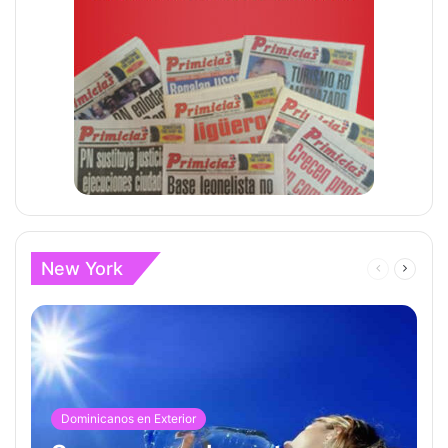
New York
Página
Página
anterior
siguien
Dominicanos en Exterior