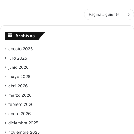
impactando
el
Página siguiente
mundo,
tiroteos
preocupantes
en
Archivos
Haití
agosto 2026
julio 2026
junio 2026
mayo 2026
abril 2026
marzo 2026
febrero 2026
enero 2026
diciembre 2025
noviembre 2025