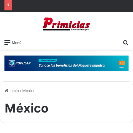
B
Menú
Inicio
/
México
México