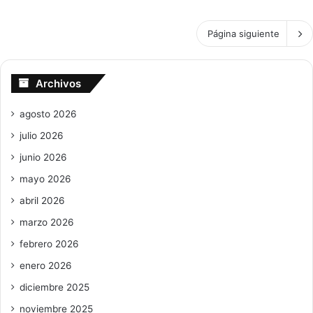
forzoso
y
extorsión
Página siguiente
sexual,
informe
económico
Archivos
BC,
otros
agosto 2026
temas
de
julio 2026
alto
junio 2026
calibre
mayo 2026
en
RD
abril 2026
y
marzo 2026
el
mundo
febrero 2026
enero 2026
diciembre 2025
noviembre 2025