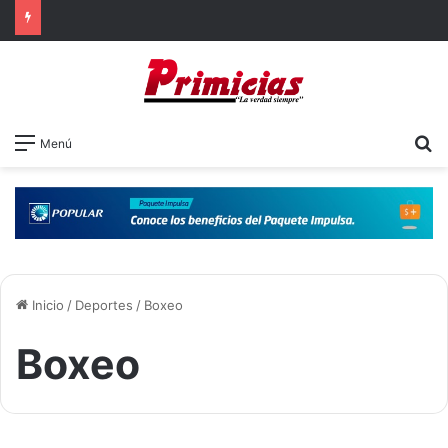
B
Menú
Inicio
/
Deportes
/
Boxeo
Boxeo