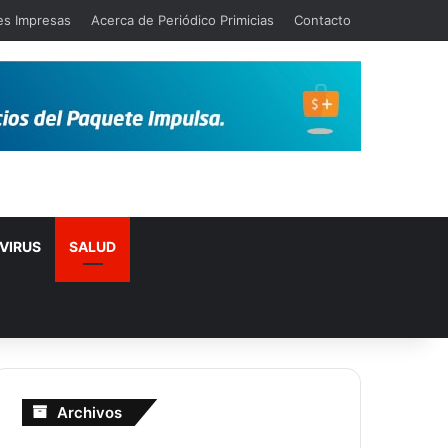
es Impresas
Acerca de Periódico Primicias
Contacto
VIRUS
SALUD
Archivos