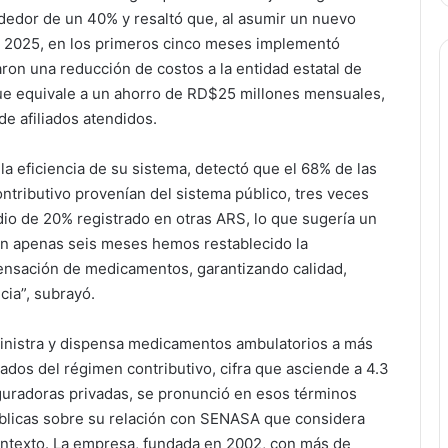
edor de un 40% y resaltó que, al asumir un nuevo
e 2025, en los primeros cinco meses implementó
on una reducción de costos a la entidad estatal de
ue equivale a un ahorro de RD$25 millones mensuales,
 de afiliados atendidos.
la eficiencia de su sistema, detectó que el 68% de las
ntributivo provenían del sistema público, tres veces
io de 20% registrado en otras ARS, lo que sugería un
n apenas seis meses hemos restablecido la
pensación de medicamentos, garantizando calidad,
cia”, subrayó.
istra y dispensa medicamentos ambulatorios a más
iados del régimen contributivo, cifra que asciende a 4.3
eguradoras privadas, se pronunció en esos términos
blicas sobre su relación con SENASA que considera
ontexto. La empresa, fundada en 2002, con más de