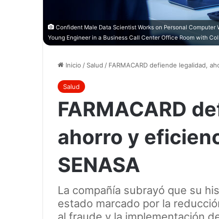
Confident Male Data Scientist Works on Personal Computer W
Young Engineer in a Business Call Center Office Room with Co
Inicio
/
Salud
/
FARMACARD defiende legalidad, aho
Salud
FARMACARD defi
ahorro y eficien
SENASA
La compañía subrayó que su his
estado marcado por la reducci
al fraude y la implementación d