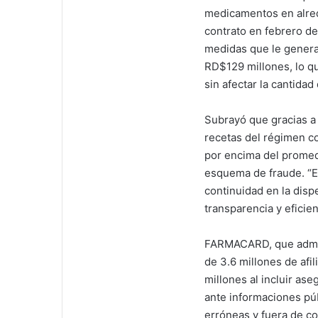
medicamentos en alred
contrato en febrero d
medidas que le generar
RD$129 millones, lo q
sin afectar la cantidad
Subrayó que gracias a 
recetas del régimen co
por encima del promed
esquema de fraude. “E
continuidad en la dis
transparencia y eficien
FARMACARD, que admin
de 3.6 millones de afil
millones al incluir as
ante informaciones pú
erróneas y fuera de c