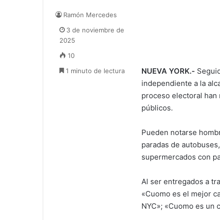
Ramón Mercedes
3 de noviembre de
2025
10
NUEVA YORK.-
Seguid
1 minuto de lectura
independiente a la alca
proceso electoral han 
públicos.
Pueden notarse hombre
paradas de autobuses, 
supermercados con pa
Al ser entregados a t
«Cuomo es el mejor ca
NYC»; «Cuomo es un ca