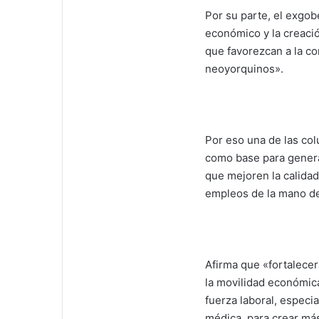
Por su parte, el exgob
económico y la creaci
que favorezcan a la co
neoyorquinos».
Por eso una de las co
como base para genera
que mejoren la calidad
empleos de la mano de
Afirma que «fortalecerá
la movilidad económica
fuerza laboral, espec
médica, para crear má