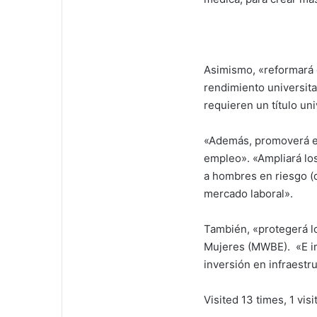
Asimismo, «reformará 
rendimiento universit
requieren un título un
«Además, promoverá el
empleo». «Ampliará lo
a hombres en riesgo (d
mercado laboral».
También, «protegerá l
Mujeres (MWBE). «E im
inversión en infraestr
Visited 13 times, 1 visi