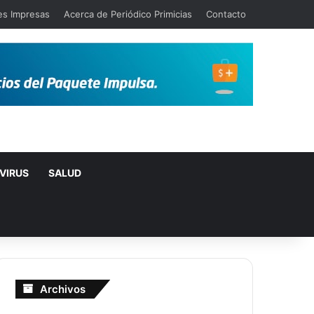
es Impresas
Acerca de Periódico Primicias
Contacto
VIRUS
SALUD
Archivos