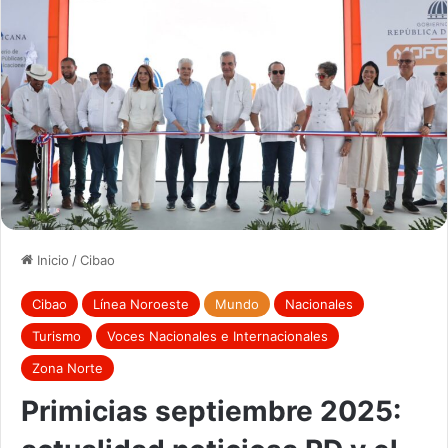
Inicio
/
Cibao
Cibao
Línea Noroeste
Mundo
Nacionales
Turismo
Voces Nacionales e Internacionales
Zona Norte
Primicias septiembre 2025: