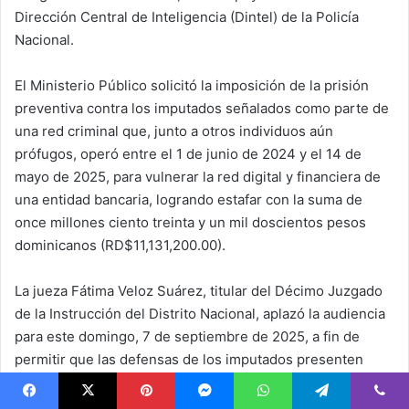
Dirección Central de Inteligencia (Dintel) de la Policía
Nacional.
El Ministerio Público solicitó la imposición de la prisión
preventiva contra los imputados señalados como parte de
una red criminal que, junto a otros individuos aún
prófugos, operó entre el 1 de junio de 2024 y el 14 de
mayo de 2025, para vulnerar la red digital y financiera de
una entidad bancaria, logrando estafar con la suma de
once millones ciento treinta y un mil doscientos pesos
dominicanos (RD$11,131,200.00).
La jueza Fátima Veloz Suárez, titular del Décimo Juzgado
de la Instrucción del Distrito Nacional, aplazó la audiencia
para este domingo, 7 de septiembre de 2025, a fin de
permitir que las defensas de los imputados presenten
presupuestos de arraigo.
Facebook
X
Pinterest
Messenger
WhatsApp
Telegram
Viber