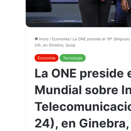
Inicio
/
Economia
/
La ONE preside el 19º Simposio
24), en Ginebra, Suiza
Economia
Tecnología
La ONE preside 
Mundial sobre I
Telecomunicaci
24), en Ginebra,