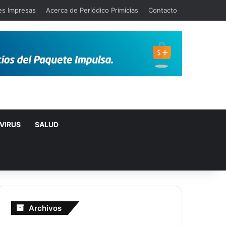
es Impresas
Acerca de Periódico Primicias
Contacto
VIRUS
SALUD
Archivos