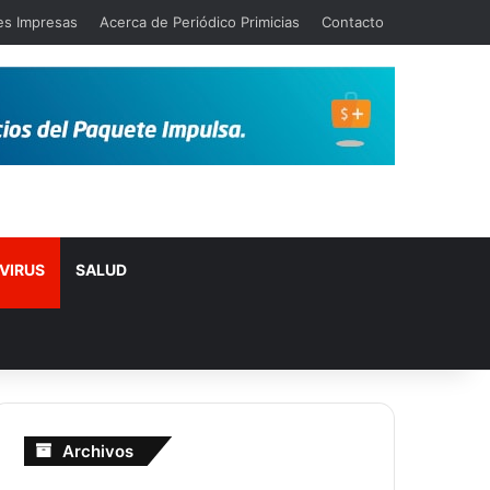
es Impresas
Acerca de Periódico Primicias
Contacto
VIRUS
SALUD
Archivos