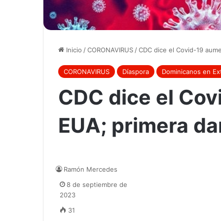
Inicio
/
CORONAVIRUS
/
CDC dice el Covid-19 aum
CORONAVIRUS
Díaspora
Dominicanos en Ext
CDC dice el Cov
EUA; primera d
Ramón Mercedes
8 de septiembre de
2023
31