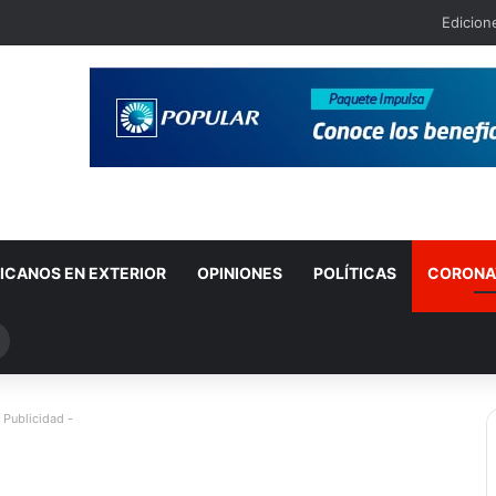
Edicion
ICANOS EN EXTERIOR
OPINIONES
POLÍTICAS
CORONA
Buscar
por
 Publicidad -