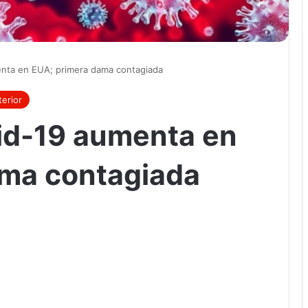
enta en EUA; primera dama contagiada
erior
id-19 aumenta en
ama contagiada