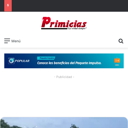
B
Menú
- Publicidad -