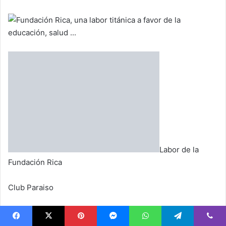
Labor de la
Fundación Rica
Club Paraiso
Navidad 2024 y año nuevo 2025
Facebook
X
Pinterest
Messenger
WhatsApp
Telegram
Viber