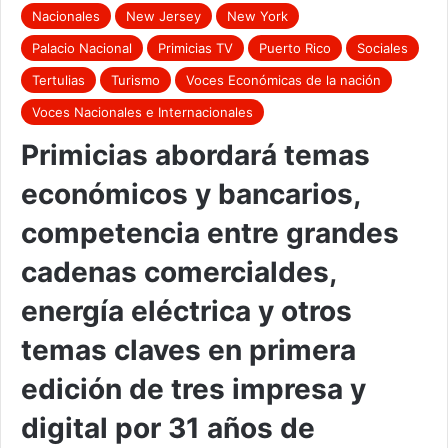
Nacionales
New Jersey
New York
Palacio Nacional
Primicias TV
Puerto Rico
Sociales
Tertulias
Turismo
Voces Económicas de la nación
Voces Nacionales e Internacionales
Primicias abordará temas
económicos y bancarios,
competencia entre grandes
cadenas comercialdes,
energía eléctrica y otros
temas claves en primera
edición de tres impresa y
digital por 31 años de