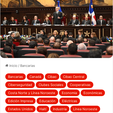
Inicio
/
Bancarias
Bancarias
Canadá
Cibao
Cibao Central
Ciberseguridad
Clubes Sociales
Cooperativas
Costa Norte y Línea Noroeste
Economia
Económicas
Edición Impresa
Educación
Eléctricas
Estados Unidos
Haití
Industria
Línea Noroeste