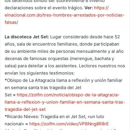
los detenidos simuló ser sobreviviente e inventó
declaraciones sobre el evento trágico.
Ver:
https://
elnacional.com.do/tres-
hombres-arrestados-por-
noticias-
falsas/
La discoteca Jet Set:
Lugar considerado desde hace 52
años, sala de encuentros familiares, donde participaban
de su ambiente miles de personas mensualmente y al año
decenas de famosas orquestas (merengue, bachata y
salsa) para deleitar a los asistentes. Lectores nuestros nos
envían los siguientes testimonios:
*
Obispo de La Altagracia llama a reflexión y unión familiar
en semana santa tras tragedia del Jet
Set
=
https://zolfm.com/
noticia/obispo-de-la-
altagracia-
llama-a-reflexion-
y-union-familiar-en-semana-
santa-tras-
tragedia-del-jet-
set
*
Ricardo Nieves: Tragedia en el Jet Set, «un luto
nacional»
=
https://zolfm.com/
video/VPBNng8R8rE