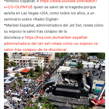
*
Antonio Espaillat:
=
https://www.
youtube.com/watch?
v=CO-
OtJ1NYUE
quien se salvó de la tragedia porque
asistía en Las Vegas-USA, como todos los años, a un
seminario sobre «Radio Digital»
*
Maribel Espaillat, administradora del Jet Set, relata cómo
su esposo la salvó tras colapso de la
discoteca
=
https://hoy.com.do/maribel-
espaillat-
administradora-del-
jet-set-relata-como-su-esposo-
la-
salvo-tras-colapso-de-la-
discoteca/