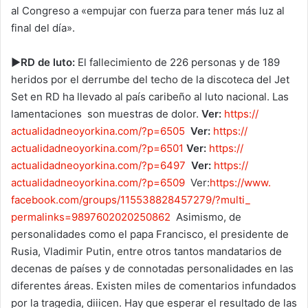
al Congreso a «empujar con fuerza para tener más luz al
final del día».
►RD de luto:
El fallecimiento de 226 personas y de 189
heridos por el derrumbe del techo de la discoteca del Jet
Set en RD ha llevado al país caribeño al luto nacional. Las
lamentaciones son muestras de dolor.
Ver:
https://
actualidadneoyorkina.com/?p=
6505
Ver:
https://
actualidadneoyorkina.com/?p=
6501
Ver:
https://
actualidadneoyorkina.com/?p=
6497
Ver:
https://
actualidadneoyorkina.com/?p=
6509
Ver:
https://www.
facebook.com/groups/
115538828457279/?multi_
permalinks=9897602020250862
Asimismo, de
personalidades como el papa Francisco, el presidente de
Rusia, Vladimir Putin, entre otros tantos mandatarios de
decenas de países y de connotadas personalidades en las
diferentes áreas. Existen miles de comentarios infundados
por la tragedia, diiicen. Hay que esperar el resultado de las