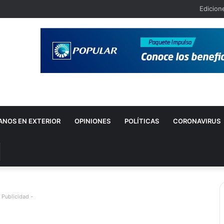
Edicion
ANOS EN EXTERIOR
OPINIONES
POLÍTICAS
CORONAVIRUS
uscar
or
 Publicidad -