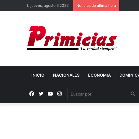
jueves, agosto 6 2026
Noticias de última hora
INICIO
NACIONALES
ECONOMIA
DOMINIC
Facebook
X
YouTube
Instagram
B
p
-