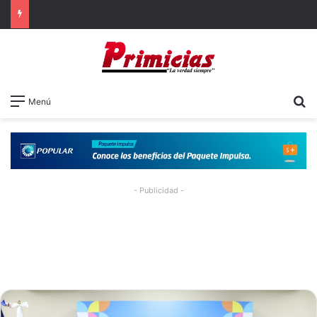
B
Menú
- Publicidad -