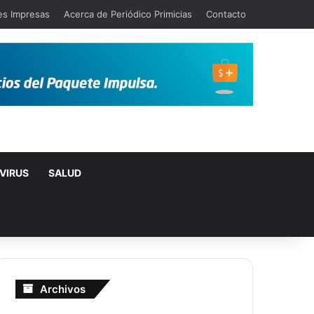
es Impresas
Acerca de Periódico Primicias
Contacto
VIRUS
SALUD
Archivos