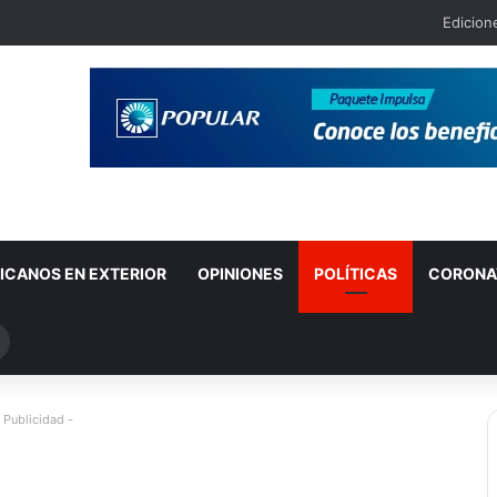
Edicion
ICANOS EN EXTERIOR
OPINIONES
POLÍTICAS
CORONA
Buscar
por
 Publicidad -