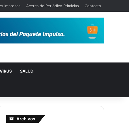
es Impresas
Acerca de Periódico Primicias
Contacto
VIRUS
SALUD
Archivos