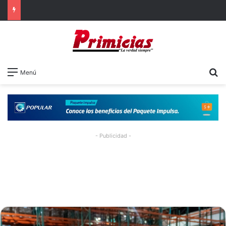
B
Menú
- Publicidad -